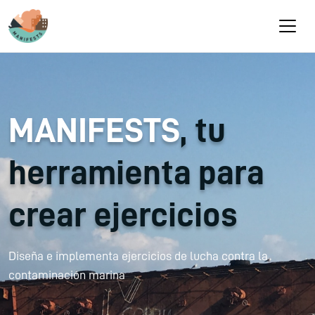
Pasar al contenido principal
MANIFESTS
, tu
herramienta para
crear ejercicios
Diseña e implementa ejercicios de lucha contra la
contaminación marina