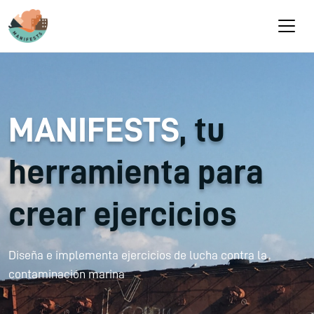
Pasar al contenido principal
MANIFESTS
, tu
herramienta para
crear ejercicios
Diseña e implementa ejercicios de lucha contra la
contaminación marina