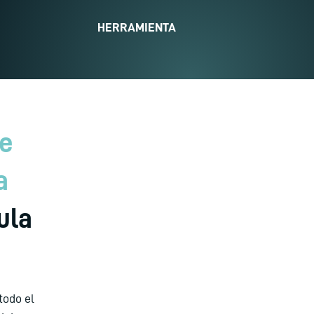
HERRAMIENTA
de
a
ula
todo el