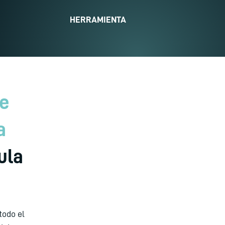
HERRAMIENTA
de
a
ula
todo el