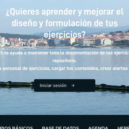
¿Quieres aprender y mejorar el
diseño y formulación de tus
ejercicios?
 te ayuda a mantener toda la documentación de tus ejercici
repositorio.
personal de ejercicios, cargar tus contenidos, crear alertas 
Iniciar sesión
IPIOS BÁSICOS
BASE DE DATOS
AGENDA
HER