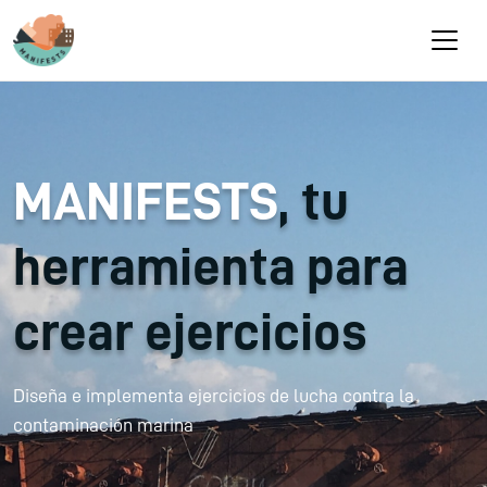
Pasar al contenido principal
MANIFESTS
, tu
herramienta para
crear ejercicios
Diseña e implementa ejercicios de lucha contra la
contaminación marina