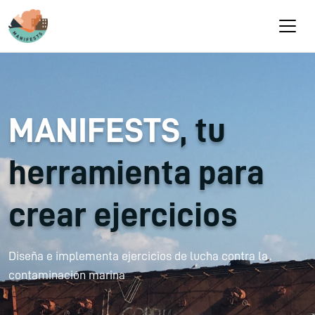
Pasar al contenido principal
MANIFESTS
, tu
herramienta para
crear ejercicios
Diseña e implementa ejercicios de lucha contra la
contaminación marina