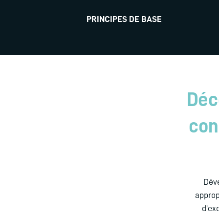
PRINCIPES DE BASE
Déc
con
Déve
approp
d'ex