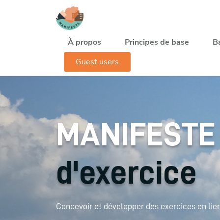
Aller au contenu principal
Navegación principal
À propos
Principes de base
B
Guest users
MANIFESTE
d'exercice
Concevoir et développer des exercices en lien