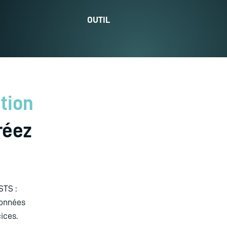
OUTIL
tion
réez
STS :
données
ices.