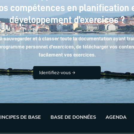
os compétences en planification 
développement d’exercices ?
à sauvegarder et à classer toute la documentation ayant trai
programme personnel d'exercices, de télécharger vos contenus
facilement vos exercices.
Identifiez-vous
INCIPES DE BASE
BASE DE DONNÉES
AGENDA