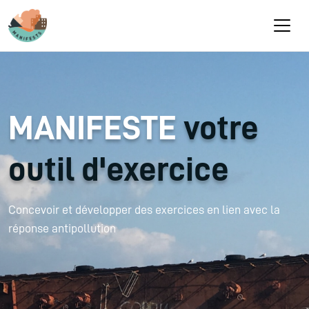
Aller au contenu principal
MANIFESTE
votre
outil d'exercice
Concevoir et développer des exercices en lien avec la
réponse antipollution