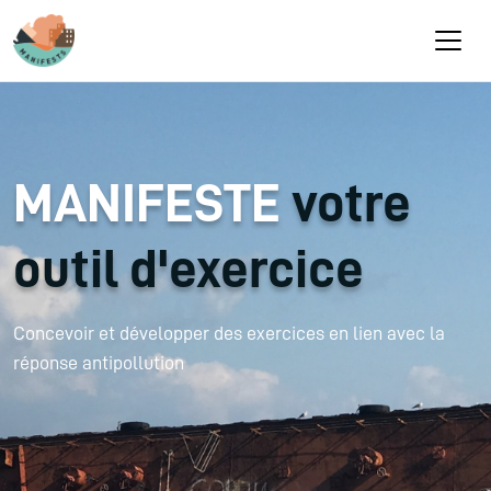
Aller au contenu principal
MANIFESTE
votre
outil d'exercice
Concevoir et développer des exercices en lien avec la
réponse antipollution