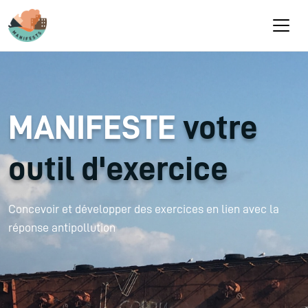
Aller au contenu principal
MANIFESTE
votre
outil d'exercice
Concevoir et développer des exercices en lien avec la
réponse antipollution