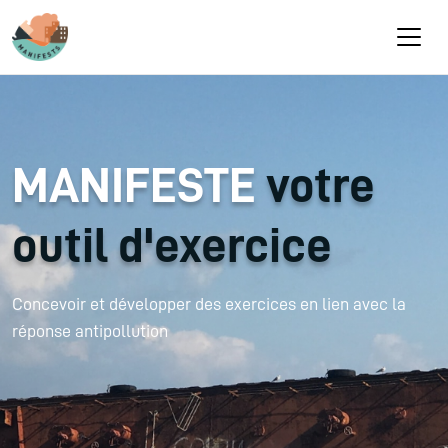
Aller au contenu principal
MANIFESTE
votre
outil d'exercice
Concevoir et développer des exercices en lien avec la
réponse antipollution