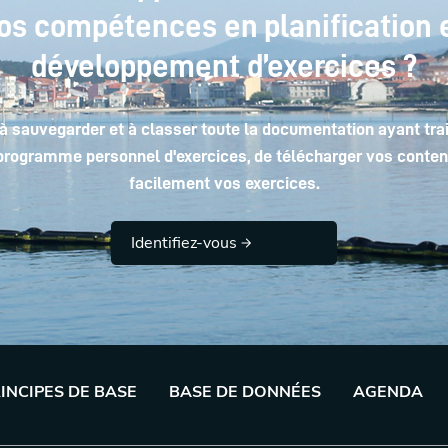
os compétences en planification 
développement d’exercices ?
à sauvegarder et à classer toute la documentation ayant trai
programme personnel d'exercices, de télécharger vos contenus
facilement vos exercices.
Identifiez-vous
INCIPES DE BASE
BASE DE DONNÉES
AGENDA