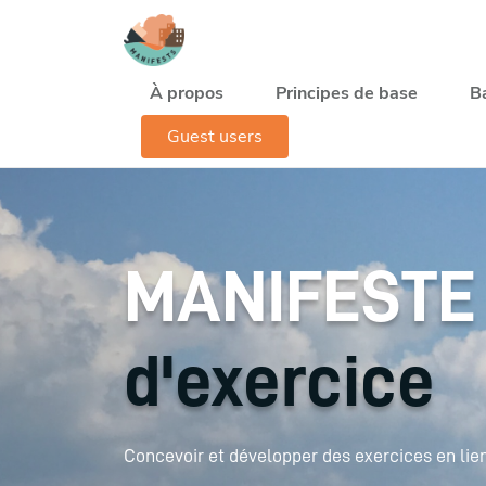
Aller au contenu principal
Navegación principal
À propos
Principes de base
B
Guest users
MANIFESTE
d'exercice
Concevoir et développer des exercices en lien