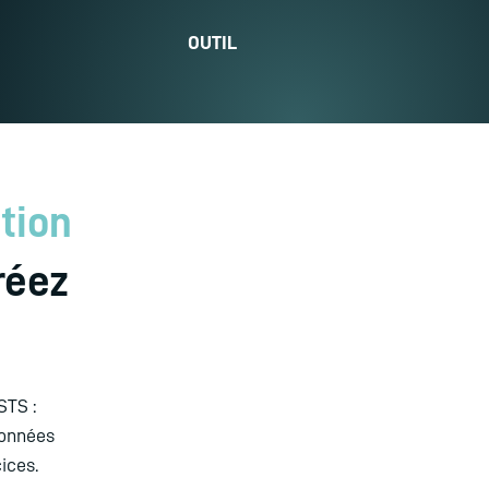
OUTIL
tion
réez
STS :
données
ices.