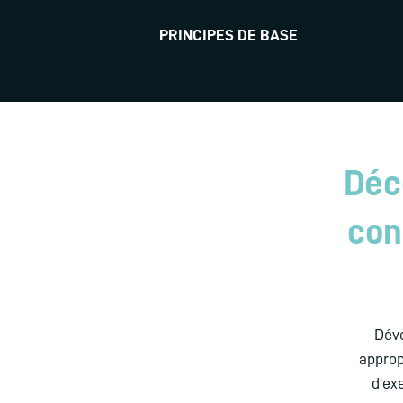
PRINCIPES DE BASE
Déc
con
Déve
approp
d'ex