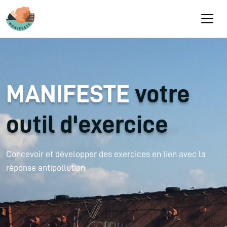
Aller au contenu principal
MANIFESTE
votre
outil d'exercice
Concevoir et développer des exercices en lien avec la
réponse antipollution