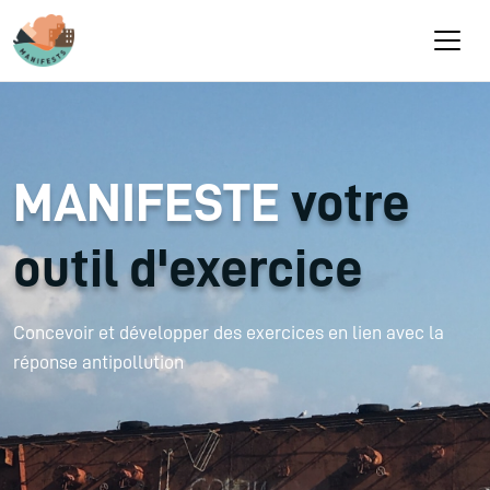
Aller au contenu principal
MANIFESTE
votre
outil d'exercice
Concevoir et développer des exercices en lien avec la
réponse antipollution