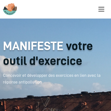
Aller au contenu principal
MANIFESTE
votre
outil d'exercice
Concevoir et développer des exercices en lien avec la
réponse antipollution