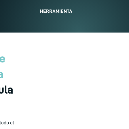
HERRAMIENTA
de
a
ula
todo el