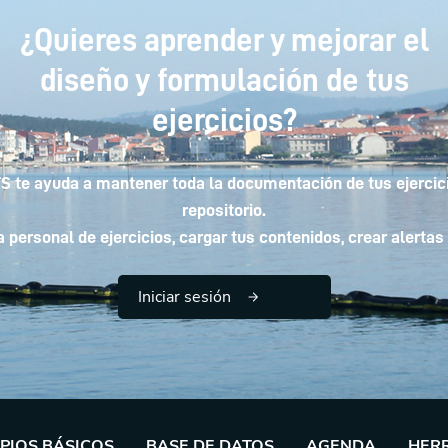
¿Quieres aprender y mejorar el
diseño y formulación de tus
ejercicios?
 te ayuda a mantener toda la documentación de tus ejercici
repositorio.
personal de ejercicios, cargar tus contenidos, crear alertas 
Iniciar sesión
IPIOS BÁSICOS
BASE DE DATOS
AGENDA
HER