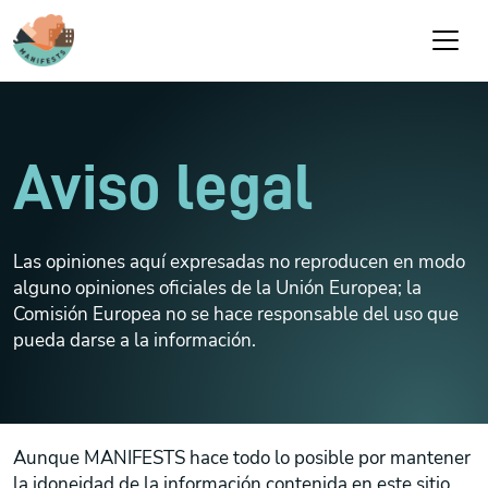
Pasar al contenido principal
Aviso legal
Las opiniones aquí expresadas no reproducen en modo
alguno opiniones oficiales de la Unión Europea; la
Comisión Europea no se hace responsable del uso que
pueda darse a la información.
Aunque MANIFESTS hace todo lo posible por mantener
la idoneidad de la información contenida en este sitio