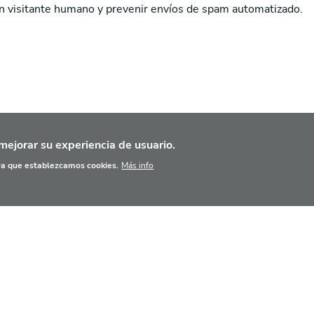
un visitante humano y prevenir envíos de spam automatizado.
mejorar su experiencia de usuario.
ara que establezcamos cookies.
Más info
IPIOS BÁSICOS
BASE DE DATOS
AGENDA
HER
© 2022