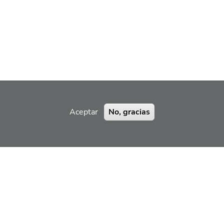
Aceptar
No, gracias
RAMIENTA
 Manifest Exercices Tool, Reservados todos los derechos