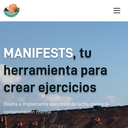
Pasar al contenido principal
MANIFESTS
, tu
herramienta para
crear ejercicios
Diseña e implementa ejercicios de lucha contra la
contaminación marina