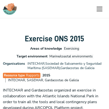
Aller au contenu principal
Exercise ONS 2015
Areas of knowledge
Exercising
Target environment
Marine/coastal environments
Organisations
INTECMAR,Sociedad de Salvamento y Seguridad
Marítima (SASEMAR),Gardacostas de Galicia
2015
Resource type
Rapports
INTECMAR, SASEMAR, Gardacostas de Galicia
INTECMAR and Gardacostas organized an exercise in
collaboration with the Atlantic Islands National Park in
order to train all the tools and local contingency plans
developed during ARCOPOL Platform project.