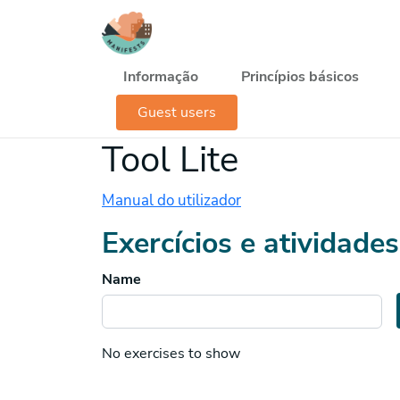
Passar para o conteúdo principal
Navegación principal
Informação
Princípios básicos
Guest users
Tool Lite
Manual do utilizador
Exercícios e atividades
Name
No exercises to show