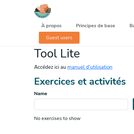
Aller au contenu principal
Navegación principal
À propos
Principes de base
B
Guest users
Tool Lite
Accédez ici au
manuel d'utilisation
Exercices et activités
Name
No exercises to show