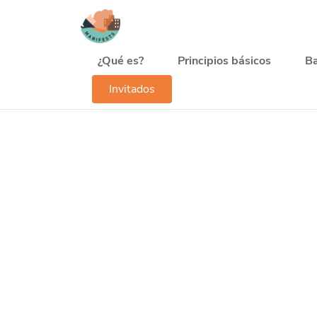
Pasar al contenido principal
Navegación principal
¿Qué es?
Principios básicos
Ba
Invitados