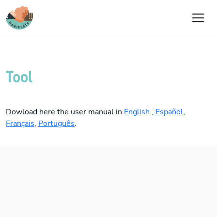
Passar para o conteúdo principal
Tool
Dowload here the user manual in
English
,
Español
,
Français
,
Português
.